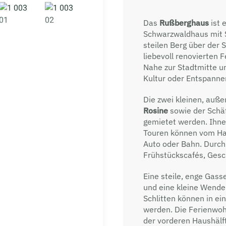
Das
Rußberghaus
ist 
Schwarzwaldhaus mit S
steilen Berg über der 
liebevoll renovierten 
Nahe zur Stadtmitte un
Kultur oder Entspannen
Die zwei kleinen, auß
Rosine
sowie der Schä
gemietet werden. Ihne
Touren können vom Hau
Auto oder Bahn. Durch 
Frühstückscafés, Gesch
Eine steile, enge Gass
und eine kleine Wendep
Schlitten können in e
werden. Die Ferienwoh
der vorderen Haushälf