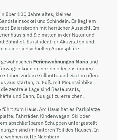
ein über 100 Jahre altes, kleines
andsteinsockel und Schindeln. Es liegt am
Stadt Baiersbronn mit herrlicher Aussicht. Im
Ferienhaus sind Sie mitten in der Natur und
d Bahnhof. Es ist ideal für Aktivitäten und
 in einer individuellen Atomsphäre.
ergewöhnlichen
Ferienwohnungen Maria
und
ferwagen können einzeln oder zusammen
n stehen zudem Grillhütte und Garten offen.
s aus starten, zu Fuß, mit Mountainbike,
die zentrale Lage sind Restaurants,
äfte und Bahn, Bus gut zu erreichen.
e führt zum Haus. Am Haus hat es Parkplätze
latte. Fahrräder, Kinderwagen, Ski oder
inem abschließbaren Schuppen untergestellt
nungen sind im hinteren Teil des Hauses. In
te wohnen nette Nachbarn.