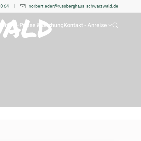
40 64
|
norbert.eder@russberghaus-schwarzwald.de
ald
itäten
Preise & Buchung
Kontakt - Anreise