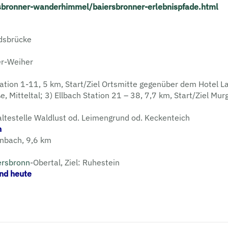
sbronner-wanderhimmel/baiersbronner-erlebnispfade.html
rdsbrücke
er-Weiher
ation 1-11, 5 km, Start/Ziel Ortsmitte gegenüber dem Hotel L
, Mitteltal; 3) Ellbach Station 21 – 38, 7,7 km, Start/Ziel Mur
altestelle Waldlust od. Leimengrund od. Keckenteich
n
henbach, 9,6 km
ersbronn
-Obertal, Ziel: Ruhestein
und heute