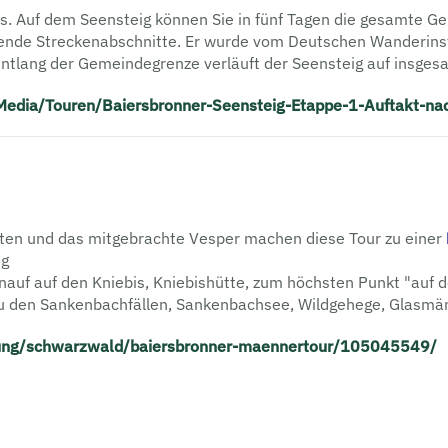
s. Auf dem Seensteig können Sie in fünf Tagen die gesamte
nende Streckenabschnitte. Er wurde vom Deutschen Wanderins
ntlang der Gemeindegrenze verläuft der Seensteig auf insgesa
Media/Touren/Baiersbronner-Seensteig-Etappe-1-Auftakt-na
eiten und das mitgebrachte Vesper machen diese Tour zu einer
eg
nauf auf den Kniebis, Kniebishütte, zum höchsten Punkt "auf d
 zu den Sanken­bachfällen, Sankenbachsee, Wildgehege, Glas
rung/schwarzwald/baiersbronner-maennertour/105045549/