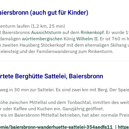
iersbronn (auch gut für Kinder)
enturm laufen (1,2 km, 25 min)
st Baiersbronns
Aussichtsturm
auf dem
Rinkenkopf
. Er wurde
 damaligen
württembergischen
König
Wilhelm II.
Er ist 760 m h
n zweiten Hausberg Stöckerkopf mit dem ehemaligen Skihang 
teleisteig und der Familienwanderung zum Rinkenturm.
tete Berghütte Sattelei, Baiersbronn
in 30 min zur Sattelei. Es sind zwei km mit Berg. Der Spaie
öhe zwischen Mitteltal und dem Ton­bach­tal, inmitten des wei
er oder Kaffee und Kuchen ein. Ganzjährig geöffnet.
eis im Baiersbronn Mitteltal betrieben, hat aber normale Prei
omie/baiersbronn-wanderhuette-sattelei-354aedfa11
|
http