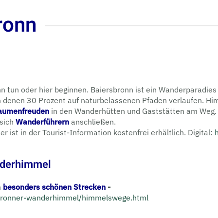
ronn
n tun oder hier beginnen. Baiersbronn ist ein Wanderparadies
enen 30 Prozent auf natur­belassenen Pfaden verlaufen. Himm
aumenfreuden
in den Wander­hütten und Gaststätten am Weg.
sich
Wanderführern
anschließen.
 ist in der Tourist-Information kostenfrei erhältlich. Digital:
nderhimmel
h
besonders schönen Strecken
-
sbronner-wanderhimmel/himmelswege.html