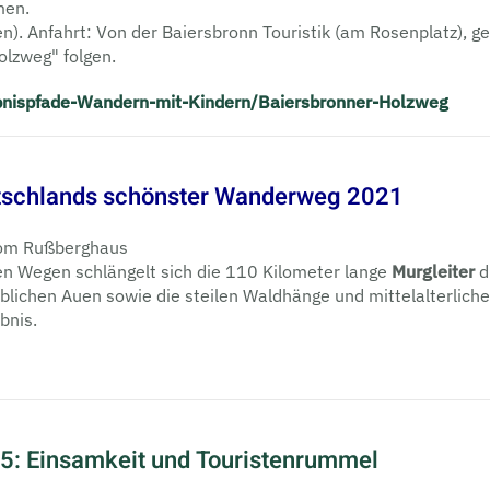
men.
n). Anfahrt: Von der Baiers­bronn Touristik (am Rosenplatz), 
lzweg" folgen.
lebnispfade-Wandern-mit-Kindern/Baiersbronner-Holzweg
tschlands schönster Wanderweg 2021
vom Rußberghaus
n Wegen schlängelt sich die 110 Kilometer lange
Murgleiter
d
blichen Auen sowie die steilen Waldhänge und mittelalterlic
bnis.
-5: Einsamkeit und Touristenrummel