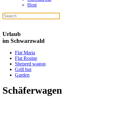
Host
Urlaub
im Schwarzwald
Flat Maria
Flat Rosine
Sheperd wagon
Grill hut
Garden
Schäferwagen