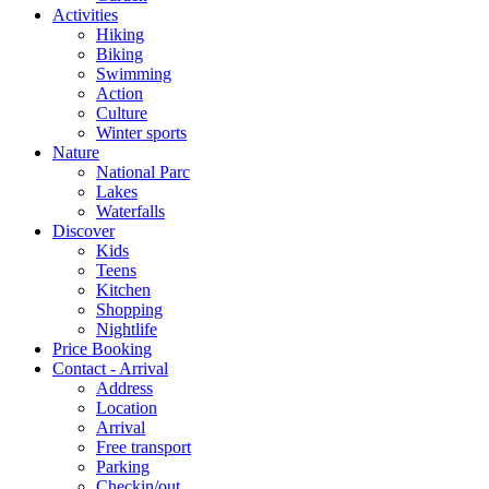
Activities
Hiking
Biking
Swimming
Action
Culture
Winter sports
Nature
National Parc
Lakes
Waterfalls
Discover
Kids
Teens
Kitchen
Shopping
Nightlife
Price Booking
Contact - Arrival
Address
Location
Arrival
Free transport
Parking
Checkin/out