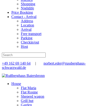
Shopping
Nightlife
Price Booking
Contact - Arrival
Address
Location
Arrival
Free transport
Parking
Checkin/out
Host
+49 162 69 140 64
|
norbert.eder@russberghaus-
schwarzwald.de
House
Flat Maria
Flat Rosine
Sheperd wagon
Grill hut
Garden