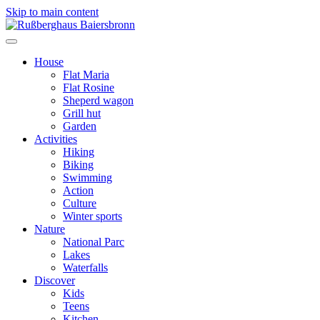
Skip to main content
House
Flat Maria
Flat Rosine
Sheperd wagon
Grill hut
Garden
Activities
Hiking
Biking
Swimming
Action
Culture
Winter sports
Nature
National Parc
Lakes
Waterfalls
Discover
Kids
Teens
Kitchen